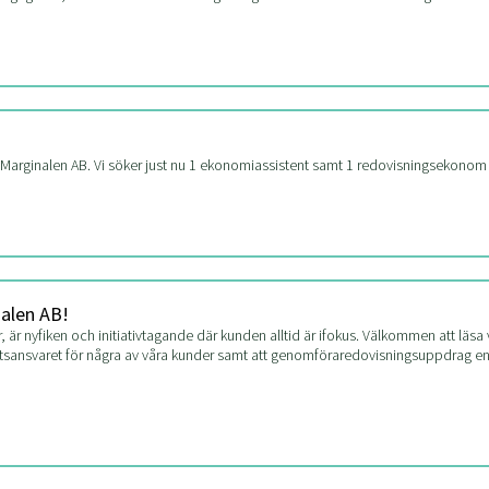
 Marginalen AB. Vi söker just nu 1 ekonomiassistent samt 1 redovisningsekono
nalen AB!
 är nyfiken och initiativtagande där kunden alltid är ifokus. Välkommen att läsa 
tetsansvaret för några av våra kunder samt att genomföraredovisningsuppdrag enl