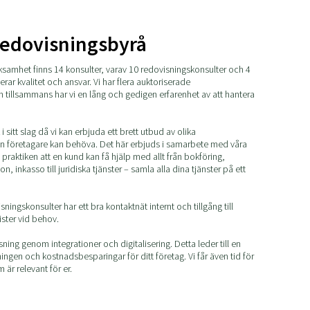
edovisningsbyrå
samhet finns 14 konsulter, varav 10 redovisningskonsulter och 4
ar kvalitet och ansvar. Vi har flera auktoriserade
 tillsammans har vi en lång och gedigen erfarenhet av att hantera
i sitt slag då vi kan erbjuda ett brett utbud av olika
 företagare kan behöva. Det här erbjuds i samarbete med våra
 praktiken att en kund kan få hjälp med allt från bokföring,
n, inkasso till juridiska tjänster – samla alla dina tjänster på ett
ningskonsulter har ett bra kontaktnät internt och tillgång till
ster vid behov.
sning genom integrationer och digitalisering. Detta leder till en
ingen och kostnadsbesparingar för ditt företag. Vi får även tid för
är relevant för er.