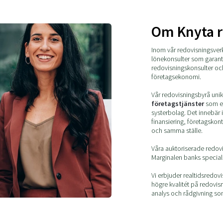
Om Knyta r
Inom vår redovisningsverk
lönekonsulter som garanter
redovisningskonsulter och
företagsekonomi.
Vår redovisningsbyrå unik 
företagstjänster
som en
systerbolag. Det innebär i
finansiering, företagskonto
och samma ställe.
Våra auktoriserade redovis
Marginalen banks speciali
Vi erbjuder realtidsredovi
högre kvalitét på redovisn
analys och rådgivning som 