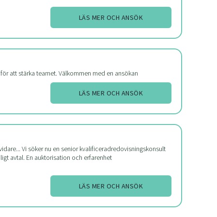
LÄS MER OCH ANSÖK
m för att stärka teamet. Välkommen med en ansökan
LÄS MER OCH ANSÖK
vidare... Vi söker nu en senior kvalificeradredovisningskonsult
igt avtal. En auktorisation och erfarenhet
LÄS MER OCH ANSÖK