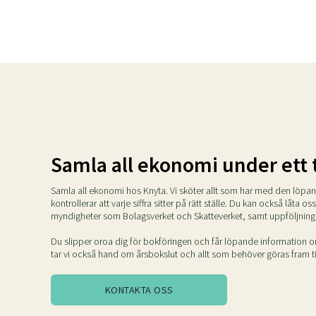
Samla all ekonomi under ett 
Samla all ekonomi hos Knyta. Vi sköter allt som har med den löpa
kontrollerar att varje siffra sitter på rätt ställe. Du kan också låta os
myndigheter som Bolagsverket och Skatteverket, samt uppföljning
Du slipper oroa dig för bokföringen och får löpande information om
tar vi också hand om årsbokslut och allt som behöver göras fram ti
KONTAKTA OSS